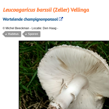
Leucoagaricus barssii
(Zeller) Vellinga
Wortelende champignonparasol
© Michel Beeckman
-
Locatie: Den Haag
-
Habitus
Sporen