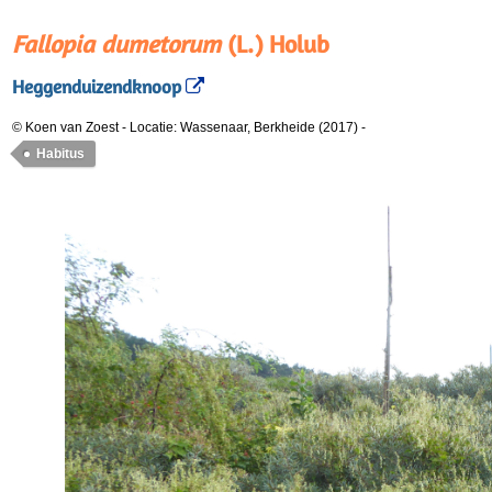
Fallopia dumetorum
(L.) Holub
Heggenduizendknoop
© Koen van Zoest
-
Locatie: Wassenaar, Berkheide (2017)
-
Habitus