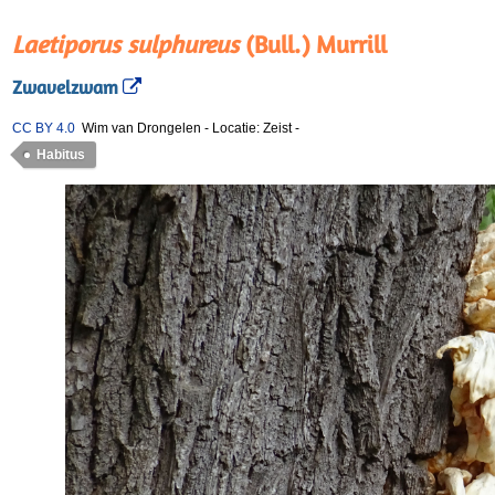
Laetiporus sulphureus
(Bull.) Murrill
Zwavelzwam
CC BY 4.0
Wim van Drongelen
-
Locatie: Zeist
-
Habitus