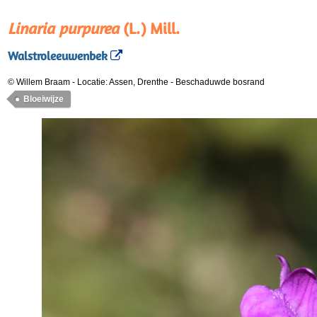
Linaria purpurea
(L.) Mill.
Walstroleeuwenbek
© Willem Braam
-
Locatie: Assen, Drenthe
-
Beschaduwde bosrand
Bloeiwijze