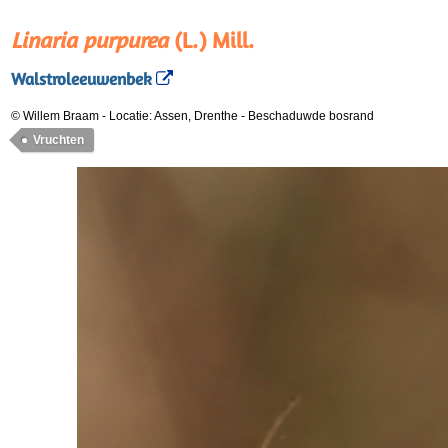
Linaria purpurea
(L.) Mill.
Walstroleeuwenbek
© Willem Braam
-
Locatie: Assen, Drenthe
-
Beschaduwde bosrand
Vruchten