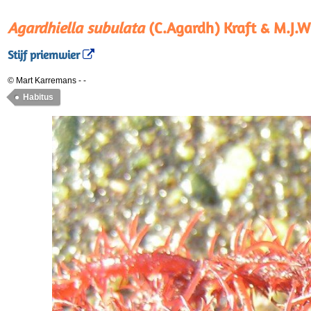
Agardhiella subulata
(C.Agardh) Kraft & M.J.W
Stijf priemwier
© Mart Karremans
-
-
Habitus