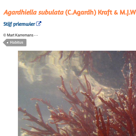
Agardhiella subulata
(C.Agardh) Kraft & M.J.W
Stijf priemwier
© Mart Karremans
-
-
Habitus