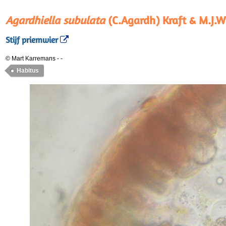
Agardhiella subulata
(C.Agardh) Kraft & M.J.W
Stijf priemwier
© Mart Karremans
-
-
Habitus