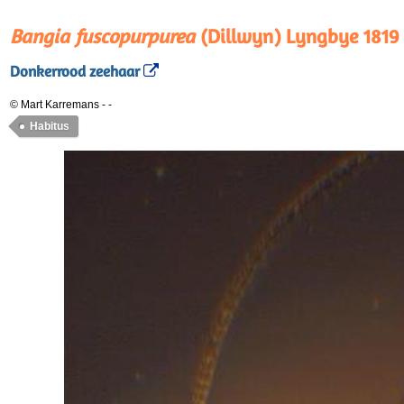
Bangia fuscopurpurea
(Dillwyn) Lyngbye 1819
Donkerrood zeehaar
© Mart Karremans
-
-
Habitus