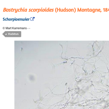
Bostrychia scorpioides
(Hudson) Montagne, 18
Schorpioenwier
© Mart Karremans
-
-
Habitus