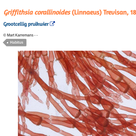
Griffithsia corallinoides
(Linnaeus) Trevisan, 1
Grootcellig pruikwier
© Mart Karremans
-
-
Habitus