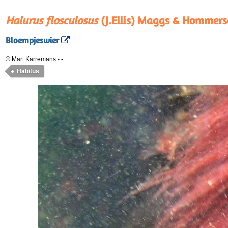
Halurus flosculosus
(J.Ellis) Maggs & Hommers
Bloempjeswier
© Mart Karremans
-
-
Habitus