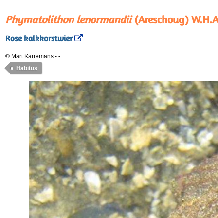
Phymatolithon lenormandii
(Areschoug) W.H.A
Rose kalkkorstwier
© Mart Karremans
-
-
Habitus