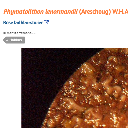
Phymatolithon lenormandii
(Areschoug) W.H.A
Rose kalkkorstwier
© Mart Karremans
-
-
Habitus