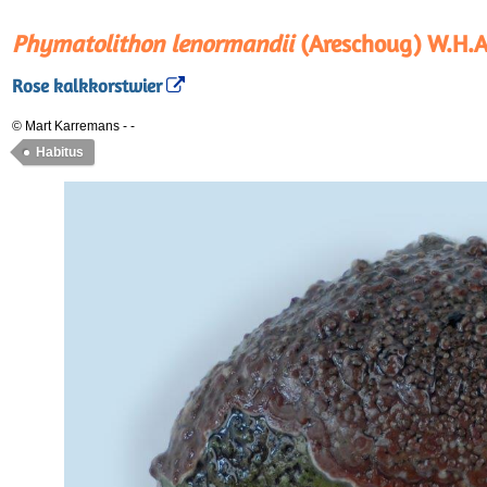
Phymatolithon lenormandii
(Areschoug) W.H.A
Rose kalkkorstwier
© Mart Karremans
-
-
Habitus