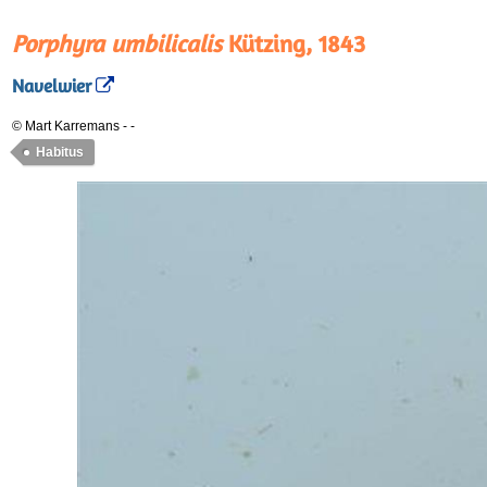
Porphyra umbilicalis
Kützing, 1843
Navelwier
© Mart Karremans
-
-
Habitus