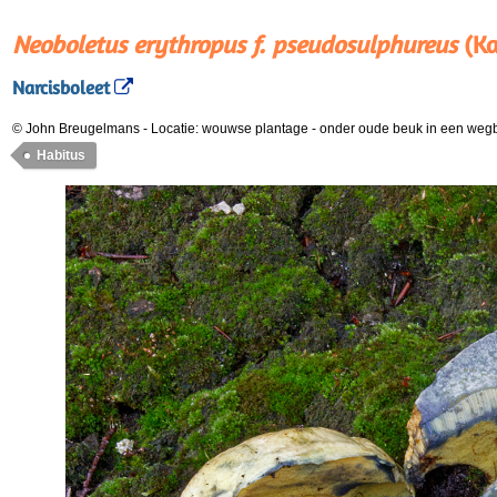
Neoboletus erythropus f. pseudosulphureus
(Ka
Narcisboleet
© John Breugelmans
-
Locatie: wouwse plantage
-
onder oude beuk in een weg
Habitus