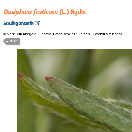
Dasiphora fruticosa
(L.) Rydb.
Struikganzerik
© Mark Uittenbogerd
-
Locatie: Botanische tuin Leiden
-
Potentilla fruticosa
Blad