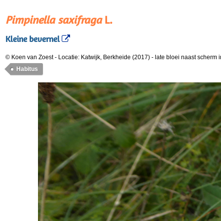
Pimpinella saxifraga
L.
Kleine bevernel
© Koen van Zoest
-
Locatie: Katwijk, Berkheide (2017)
-
late bloei naast scherm 
Habitus