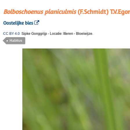
Bolboschoenus planiculmis
(F.Schmidt) T.V.Ego
Oostelijke bies
CC BY 4.0
Sipke Gonggrijp
-
Locatie: Itteren
-
Bloeiwijze.
Habitus