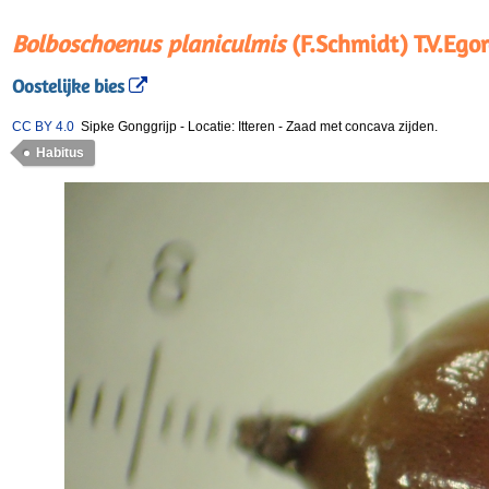
Bolboschoenus planiculmis
(F.Schmidt) T.V.Ego
Oostelijke bies
CC BY 4.0
Sipke Gonggrijp
-
Locatie: Itteren
-
Zaad met concava zijden.
Habitus