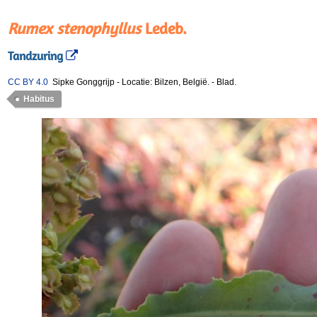
Rumex stenophyllus
Ledeb.
Tandzuring
CC BY 4.0
Sipke Gonggrijp
-
Locatie: Bilzen, België.
-
Blad.
Habitus