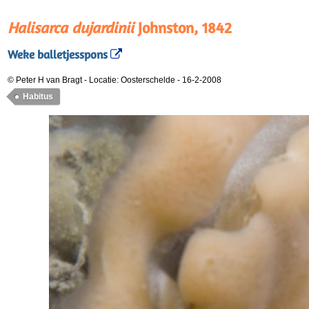
Halisarca dujardinii
Johnston, 1842
Weke balletjesspons
© Peter H van Bragt
-
Locatie: Oosterschelde
-
16-2-2008
Habitus