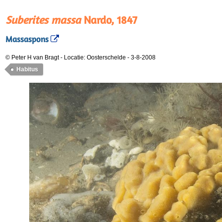
Suberites massa
Nardo, 1847
Massaspons
© Peter H van Bragt
-
Locatie: Oosterschelde
-
3-8-2008
Habitus