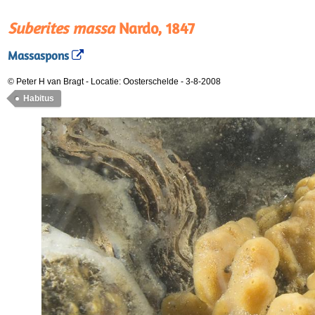
Suberites massa
Nardo, 1847
Massaspons
© Peter H van Bragt
-
Locatie: Oosterschelde
-
3-8-2008
Habitus