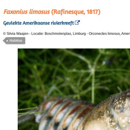
Faxonius limosus
(Rafinesque, 1817)
Gevlekte Amerikaanse rivierkreeft
© Silvia Waajen
-
Locatie: Boschmolenplas, Limburg
-
Orconectes limosus, Ameri
Habitus