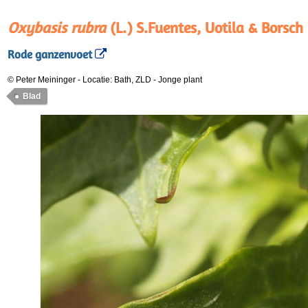
Oxybasis rubra
(L.) S.Fuentes, Uotila & Borsch
Rode ganzenvoet
© Peter Meininger
-
Locatie: Bath, ZLD
-
Jonge plant
Blad