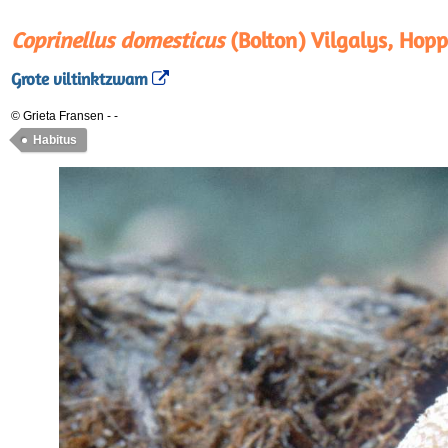
Coprinellus domesticus
(Bolton) Vilgalys, Hopp
Grote viltinktzwam
© Grieta Fransen
-
-
Habitus