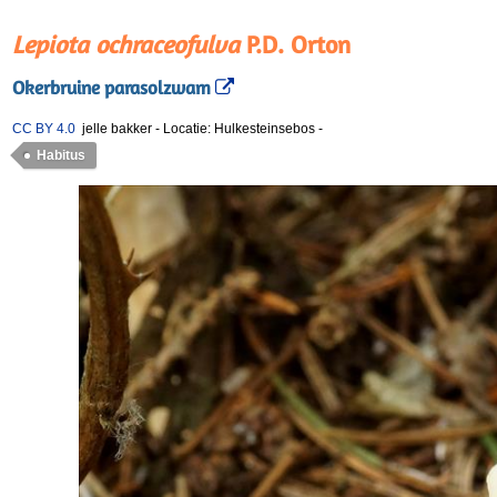
Lepiota ochraceofulva
P.D. Orton
Okerbruine parasolzwam
CC BY 4.0
jelle bakker
-
Locatie: Hulkesteinsebos
-
Habitus