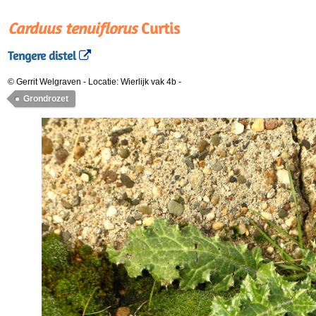
Carduus tenuiflorus
Curtis
Tengere distel
© Gerrit Welgraven
-
Locatie: Wierlijk vak 4b
-
Grondrozet