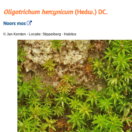
Oligotrichum hercynicum
(Hedw.) DC.
Noors mos
© Jan Kersten
-
Locatie: Stippelberg
-
Habitus