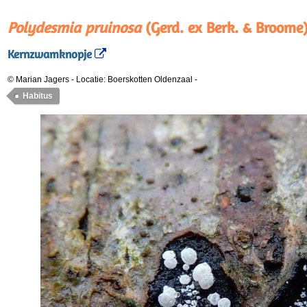
Polydesmia pruinosa
(Gerd. ex Berk. & Broome
Kernzwamknopje
© Marian Jagers
-
Locatie: Boerskotten Oldenzaal
-
Habitus