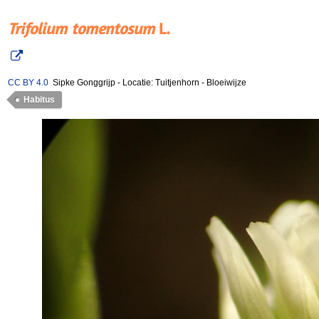
Trifolium tomentosum
L.
CC BY 4.0
Sipke Gonggrijp
-
Locatie: Tuitjenhorn
-
Bloeiwijze
Habitus