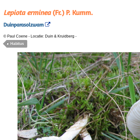
Lepiota erminea
(Fr.) P. Kumm.
Duinparasolzwam
© Paul Coene
-
Locatie: Duin & Kruidberg
-
Habitus