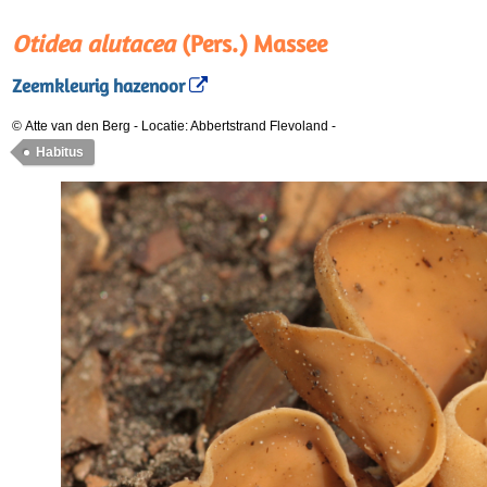
Otidea alutacea
(Pers.) Massee
Zeemkleurig hazenoor
© Atte van den Berg
-
Locatie: Abbertstrand Flevoland
-
Habitus