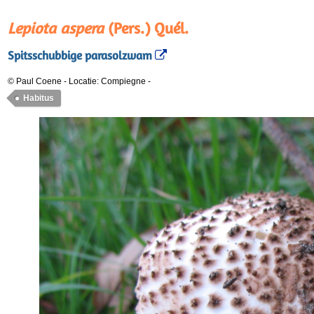
Lepiota aspera
(Pers.) Quél.
Spitsschubbige parasolzwam
© Paul Coene
-
Locatie: Compiegne
-
Habitus