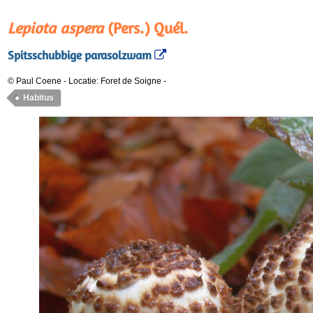
Lepiota aspera
(Pers.) Quél.
Spitsschubbige parasolzwam
© Paul Coene
-
Locatie: Foret de Soigne
-
Habitus