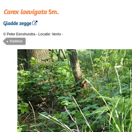
Carex laevigata
Sm.
Gladde zegge
© Peter Eenshuistra
-
Locatie: Venlo
-
Habitus