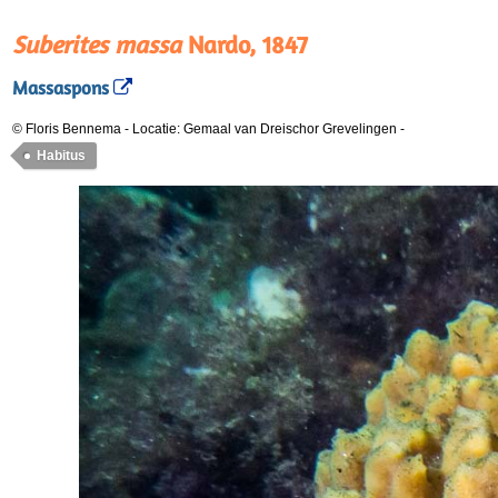
Suberites massa
Nardo, 1847
Massaspons
© Floris Bennema
-
Locatie: Gemaal van Dreischor Grevelingen
-
Habitus