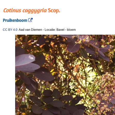
Cotinus coggygria
Scop.
Pruikenboom
CC BY 4.0
Aad van Diemen
-
Locatie: Bavel
-
bloem