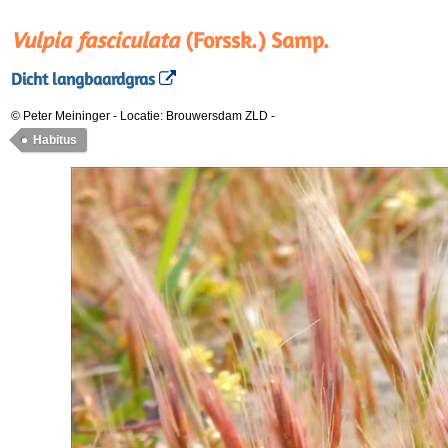
Vulpia fasciculata
(Forssk.) Samp.
Dicht langbaardgras
© Peter Meininger
-
Locatie: Brouwersdam ZLD
-
Habitus