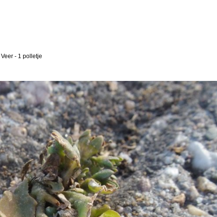
e Veer
-
1 polletje