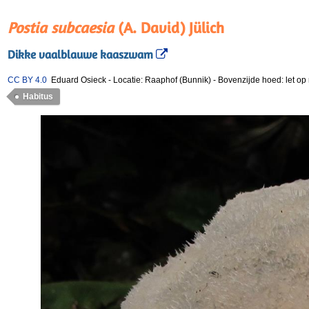
Postia subcaesia
(A. David) Jülich
Dikke vaalblauwe kaaszwam
CC BY 4.0
Eduard Osieck
-
Locatie: Raaphof (Bunnik)
-
Bovenzijde hoed: let op 
Habitus