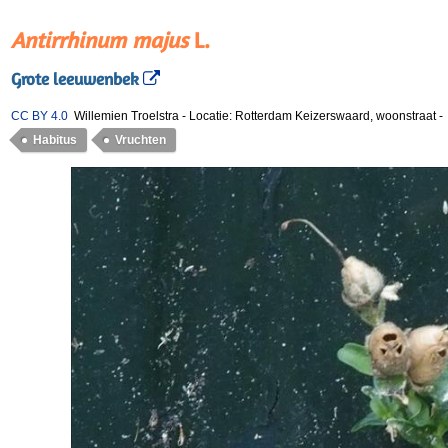
Antirrhinum majus
L.
Grote leeuwenbek
CC BY 4.0
Willemien Troelstra
-
Locatie: Rotterdam Keizerswaard, woonstraat
-
Habitus
Vruchten