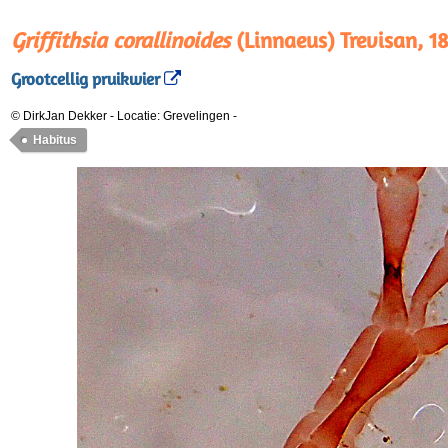
Griffithsia corallinoides
(Linnaeus) Trevisan, 1
Grootcellig pruikwier
© DirkJan Dekker
-
Locatie: Grevelingen
-
Habitus