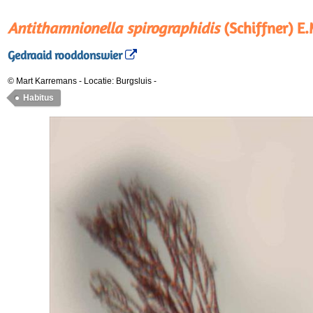
Antithamnionella spirographidis
(Schiffner) E
Gedraaid rooddonswier
© Mart Karremans
-
Locatie: Burgsluis
-
Habitus