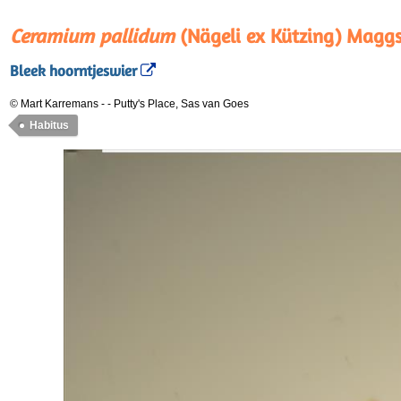
Ceramium pallidum
(Nägeli ex Kützing) Magg
Bleek hoorntjeswier
© Mart Karremans
-
-
Putty's Place, Sas van Goes
Habitus