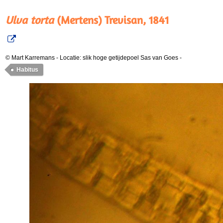
Ulva torta
(Mertens) Trevisan, 1841
© Mart Karremans
-
Locatie: slik hoge getijdepoel Sas van Goes
-
Habitus