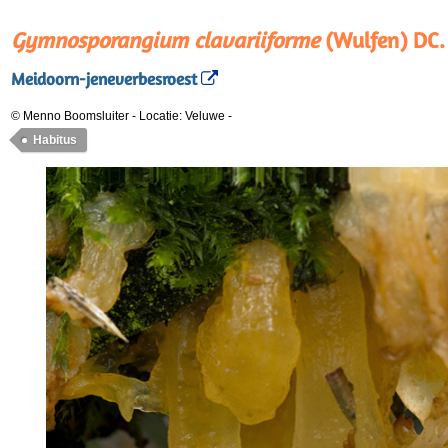
Gymnosporangium clavariiforme
(Wulfen) DC.
Meidoorn-jeneverbesroest
© Menno Boomsluiter
-
Locatie: Veluwe
-
Habitus