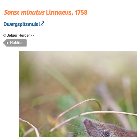
Sorex minutus
Linnaeus, 1758
Dwergspitsmuis
© Jelger Herder
-
-
Habitus